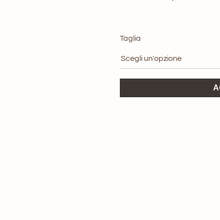
origi
era:
Taglia
149,0
Reign
A
Jeans
Dean
Grant
quantità