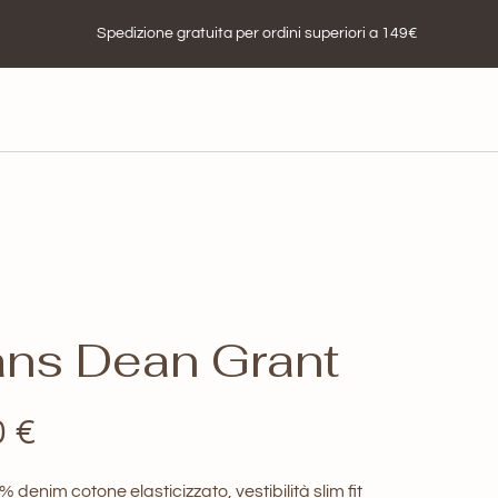
Spedizione gratuita per ordini superiori a 149€
ans Dean Grant
Il
0
€
zo
prezzo
denim cotone elasticizzato, vestibilità slim fit