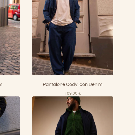
im
Pantalone Cody Icon Denim
189,00
€