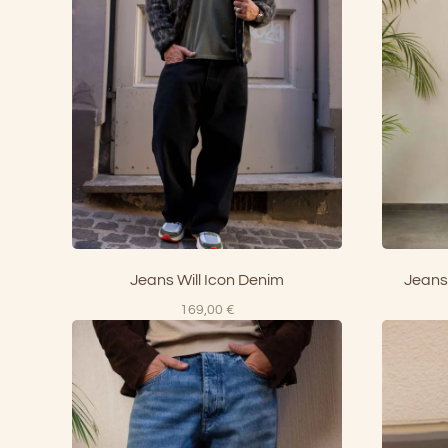
Jeans Will Icon Denim
Jeans
169,00
€