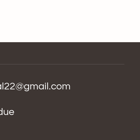
ial22@gmail.com
idue