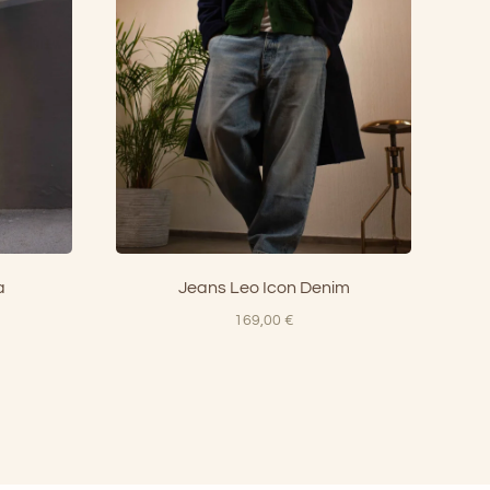
a
Jeans Leo Icon Denim
169,00
€
rezzo
tuale
5,00 €.