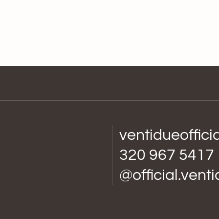
ventidueoffic
320 967 5417
@official.vent