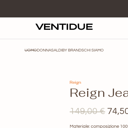
UOMO
DONNA
SALDI
BY BRANDS
CHI SIAMO
Reign
Reign Je
Il
149,00
€
74,5
prez
Materiale: composizione 100% 