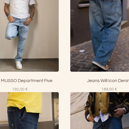
 MUSSO Department Five
Jeans Will Icon Den
192,00
€
189,00
€