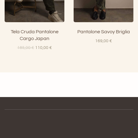
Tela Cruda Pantalone
Pantalone Savoy Briglia
Cargo Japan
169,00
€
Il
Il
185,00
€
110,00
€
prezzo
prezzo
originale
attuale
era:
è:
185,00 €.
110,00 €.