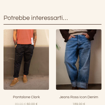
Potrebbe interessarti…
Pantalone Clark
Jeans Ross Icon Denim
Il
Il
89,00
€
60,00
€
189,00
€