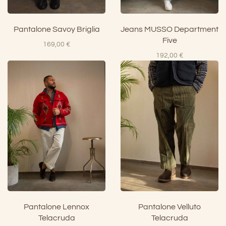
Pantalone Savoy Briglia
Jeans MUSSO Department
Five
169,00
€
192,00
€
Pantalone Lennox
Pantalone Velluto
Telacruda
Telacruda