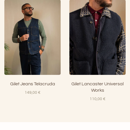
prezzo
prezzo
originale
attuale
era:
è:
79,00 €.
47,00 €.
Gilet Jeans Telacruda
Gilet Lancaster Universal
Works
149,00
€
110,00
€