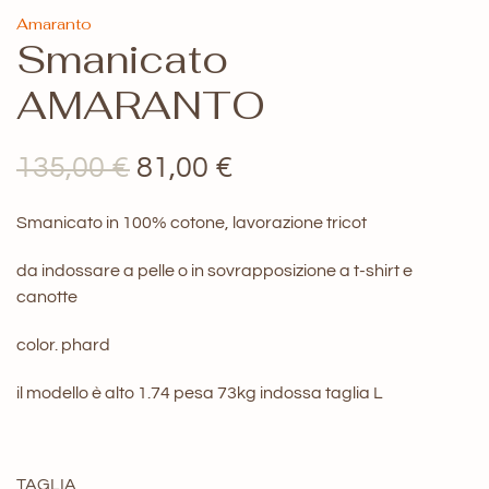
Amaranto
Smanicato
AMARANTO
Il
Il
135,00
€
81,00
€
prezzo
prezzo
Smanicato in 100% cotone, lavorazione tricot
originale
attuale
da indossare a pelle o in sovrapposizione a t-shirt e
era:
è:
canotte
135,00 €.
81,00 €.
color. phard
il modello è alto 1.74 pesa 73kg indossa taglia L
TAGLIA