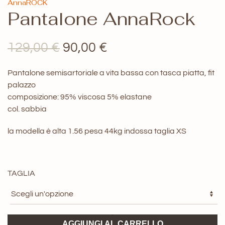
AnnaROCK
Pantalone AnnaRock
Il
Il
129,00
€
90,00
€
prezzo
prezzo
Pantalone semisartoriale a vita bassa con tasca piatta, fit
originale
attuale
palazzo
composizione: 95% viscosa 5% elastane
era:
è:
col. sabbia
129,00 €.
90,00 €.
la modella è alta 1.56 pesa 44kg indossa taglia XS
TAGLIA
Pantalone
AGGIUNGI AL CARRELLO