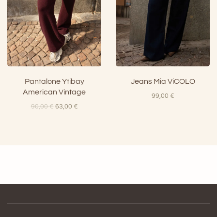
Pantalone Ytibay
Jeans Mia ViCOLO
American Vintage
99,00
€
Il
Il
90,00
€
63,00
€
prezzo
prezzo
originale
attuale
era:
è:
90,00 €.
63,00 €.